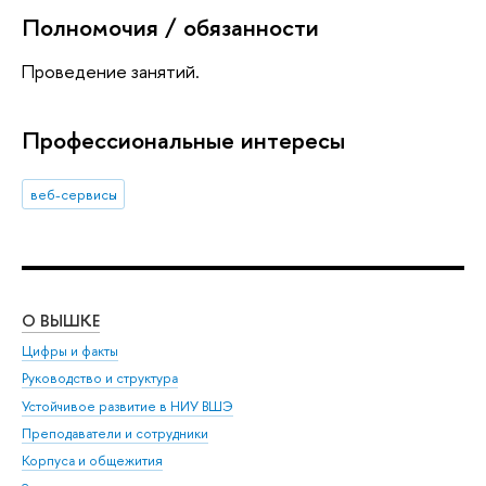
Полномочия / обязанности
Проведение занятий.
Профессиональные интересы
веб-сервисы
О ВЫШКЕ
ОБ
Цифры и факты
Ли
Руководство и структура
Дов
Устойчивое развитие в НИУ ВШЭ
Ол
Преподаватели и сотрудники
При
Корпуса и общежития
Вы