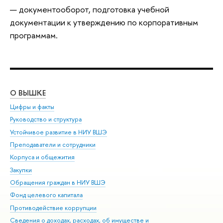
— документооборот, подготовка учебной
документации к утверждению по корпоративным
программам.
О ВЫШКЕ
ОБ
Цифры и факты
Ли
Руководство и структура
Дов
Устойчивое развитие в НИУ ВШЭ
Ол
Преподаватели и сотрудники
При
Корпуса и общежития
Вы
Закупки
При
Обращения граждан в НИУ ВШЭ
Ас
Фонд целевого капитала
До
Противодействие коррупции
Цен
Сведения о доходах, расходах, об имуществе и
Би