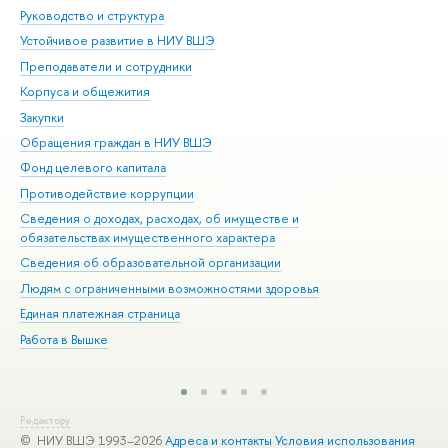
Руководство и структура
Дов
Устойчивое развитие в НИУ ВШЭ
Ол
Преподаватели и сотрудники
При
Корпуса и общежития
Вы
Закупки
При
Обращения граждан в НИУ ВШЭ
Ас
Фонд целевого капитала
До
Противодействие коррупции
Цен
Сведения о доходах, расходах, об имуществе и
Би
обязательствах имущественного характера
Об
Сведения об образовательной организации
Обр
Людям с ограниченными возможностями здоровья
Единая платежная страница
Работа в Вышке
Редактору
© НИУ ВШЭ 1993–2026
Адреса и контакты
Условия использования