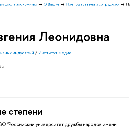
ая школа экономики»
О Вышке
Преподаватели и сотрудники
Пр
вгения Леонидовна
тивных индустрий
/
Институт медиа
у.
ые степени
 ВО "Российский университет дружбы народов имени