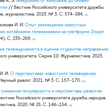
в А. Э.
Микрокино от кинозалов до онлайн-
огии
// Вестник Российского университета дружбы
е, журналистика. 2023.
№ 3. С. 574–584.
doi
олкова И. И.
Опыт размещения новостных
део китайскими телеканалами на платформе Douyin
4). С. 233–269.
doi
я тележурналиста в оценке студентов направления
ого университета. Серия 10: Журналистика. 2023.
И. И.
О перспективах новостного телевидения:
Научный диалог. 2021.
№ 3. С. 157–170.
doi
 снижения популярности и перспективы развития
Вестник Российского университета дружбы народов.
истика. 2020.
№ 25. С. 146–154.
doi