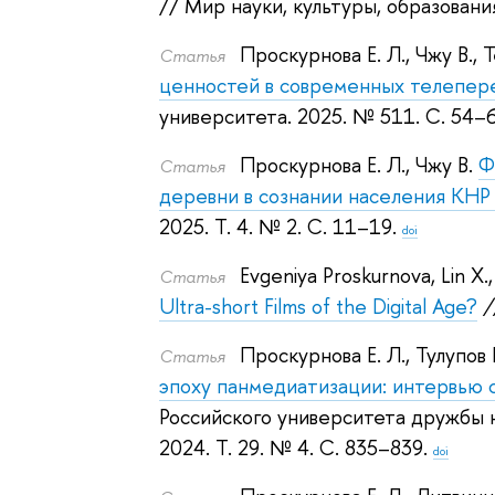
// Мир науки, культуры, образования
Проскурнова Е. Л.
,
Чжу В.
,
Т
Статья
ценностей в современных телепер
университета. 2025.
№ 511. С. 54–6
Проскурнова Е. Л.
,
Чжу В.
Ф
Статья
деревни в сознании населения КНР
2025.
Т. 4. № 2. С. 11–19.
doi
Evgeniya Proskurnova
,
Lin X.
Статья
Ultra-short Films of the Digital Age?
/
Проскурнова Е. Л.
,
Тулупов В
Статья
эпоху панмедиатизации: интервью
Российского университета дружбы 
2024.
Т. 29. № 4. С. 835–839.
doi