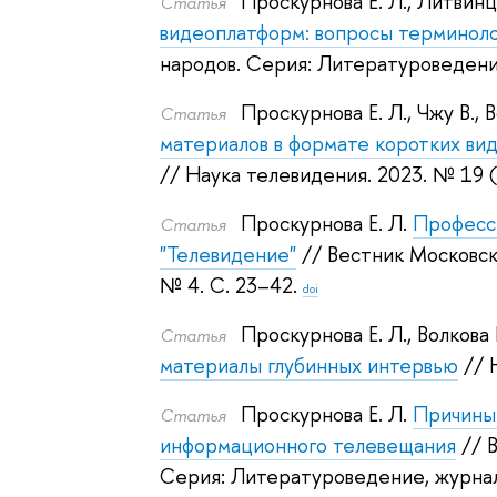
Проскурнова Е. Л.
,
Литвинце
Статья
видеоплатформ: вопросы терминол
народов. Серия: Литературоведени
Проскурнова Е. Л.
,
Чжу В.
,
В
Статья
материалов в формате коротких ви
// Наука телевидения. 2023.
№ 19 (
Проскурнова Е. Л.
Професси
Статья
"Телевидение"
// Вестник Московск
№ 4. С. 23–42.
doi
Проскурнова Е. Л.
,
Волкова 
Статья
материалы глубинных интервью
// 
Проскурнова Е. Л.
Причины
Статья
информационного телевещания
// 
Серия: Литературоведение, журнал