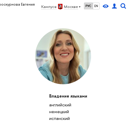
оскурнова Евгения
Кампус в
Москве
РУС
EN
Владение языками
английский
немецкий
испанский