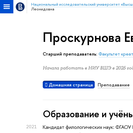
Национальный исследовательский университет «Высш
Леонидовна
Проскурнова Е
Старший преподаватель:
Факультет креа
Начала работать в НИУ ВШЭ в 2025 год
Домашняя страница
Преподавание
Oбразование и учён
2021
Кандидат филологических наук: ФГАОУ