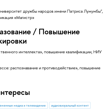
университет дружбы народов имени Патриса Лумумбы",
фикация «Магистр»
азование / Повышение
жировки
ственного интеллекта»
, повышение квалификации
, НИУ
ессе: распознавание и противодействие»
, повышение
интересы
еменные медиа и телевидение
аудиовизуальный контент