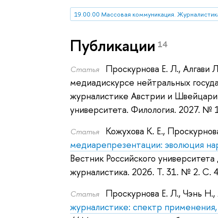
19.00.00 Массовая коммуникация. Журналисти
Публикации
14
Проскурнова Е. Л.
,
Алгави Л
Статья
медиадискурсе нейтральных госуда
журналистике Австрии и Швейцари
университета. Филология. 2027.
№ 1
Кожухова К. Е.
,
Проскурнова
Статья
медиарепрезентации: эволюция нар
Вестник Российского университета
журналистика. 2026.
Т. 31. № 2. С.
Проскурнова Е. Л.
,
Чэнь Н.
,
Статья
журналистике: спектр применения,