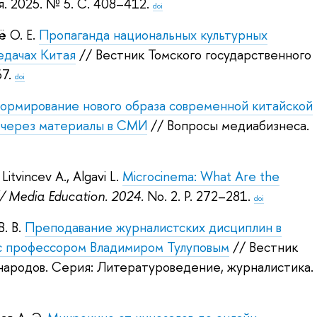
. 2025.
№ 5. С. 408–412.
doi
ё О. Е.
Пропаганда национальных культурных
едачах Китая
// Вестник Томского государственного
7.
doi
ормирование нового образа современной китайской
 через материалы в СМИ
// Вопросы медиабизнеса.
,
Litvincev A.
,
Algavi L.
Microcinema: What Are the
/ Media Education. 2024.
No. 2. P. 272–281.
doi
. В.
Преподавание журналистских дисциплин в
 с профессором Владимиром Тулуповым
// Вестник
народов. Серия: Литературоведение, журналистика.