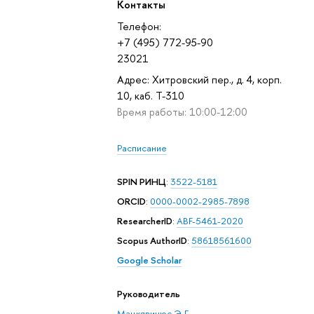
Контакты
Телефон:
+7 (495) 772-95-90
23021
Адрес: Хитровский пер., д. 4, корп.
10, каб. Т-310
Время работы: 10:00-12:00
Расписание
SPIN РИНЦ
:
3522-5181
ORCID
:
0000-0002-2985-7898
ResearcherID
:
ABF-5461-2020
Scopus AuthorID
:
58618561600
Google Scholar
Руководитель
Мацкявичюс Э. Г.