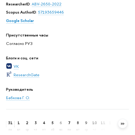
ResearcherID
:
ABV-2650-2022
Scopus AuthorID
:
57193659446
Google Scholar
Присутственные часы
Согласно РУЗ
Блоги и соц. сети
VK
ResearchGate
Руководитель
Бабкова Г. О.
31
1
2
3
4
5
6
7
8
9
10
11
12
13
14
пн
вт
ср
чт
пт
сб
вс
пн
вт
ср
чт
пт
сб
вс
пн