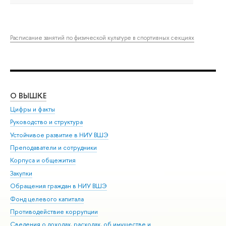
Расписание занятий по физической культуре в спортивных секциях
О ВЫШКЕ
ОБ
Цифры и факты
Ли
Руководство и структура
Дов
Устойчивое развитие в НИУ ВШЭ
Ол
Преподаватели и сотрудники
При
Корпуса и общежития
Вы
Закупки
При
Обращения граждан в НИУ ВШЭ
Ас
Фонд целевого капитала
До
Противодействие коррупции
Цен
Сведения о доходах, расходах, об имуществе и
Би