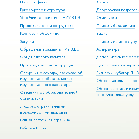
Цифры и факты
Лицей
Руководство и структура
Довузовская подготов
Устойчивое развитие в НИУ ВШЭ
Олимпиады
Преподаватели и сотрудники
Прием в бакалавриат
Корпуса и общежития
Вышка+
Закупки
Прием в магистратуру
Обращения граждан в НИУ ВШЭ
Аспирантура
Фонд целевого капитала
Дополнительное обра
Противодействие коррупции
Центр развития карье
Сведения о доходах, расходах, об
Бизнес-инкубатор ВШ
имуществе и обязательствах
Образовательные парт
имущественного характера
Обратная связь и взаи
Сведения об образовательной
с получателями услуг
организации
Людям с ограниченными
возможностями здоровья
Единая платежная страница
Работа в Вышке