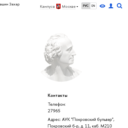
ашин Захар
Кампус в
Москве
РУС
EN
Контакты
Телефон:
27965
Адрес: АУК "Покровский бульвар",
Покровский б-р, д. 11, каб. M210