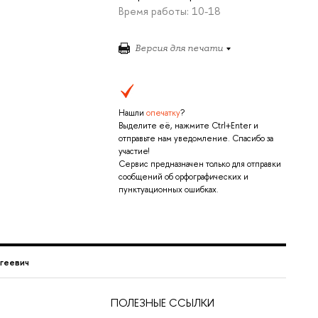
Время работы: 10-18
Версия для печати
Нашли
опечатку
?
Выделите её, нажмите Ctrl+Enter и
отправьте нам уведомление. Спасибо за
участие!
Сервис предназначен только для отправки
сообщений об орфографических и
пунктуационных ошибках.
геевич
ПОЛЕЗНЫЕ ССЫЛКИ