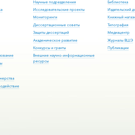
Научные подразделения
Библиотека
ка
Исследовательские проекты
Издательский 
Мониторинги
Книжный магаз
Диссертационные советы
Типография
Защиты диссертаций
Медиацентр
Академическое развитие
Журналы ВШЭ
Конкурсы и гранты
Публикации
зование
Внешние научно-информационные
ресурсы
ры
Э
нерства
модействие