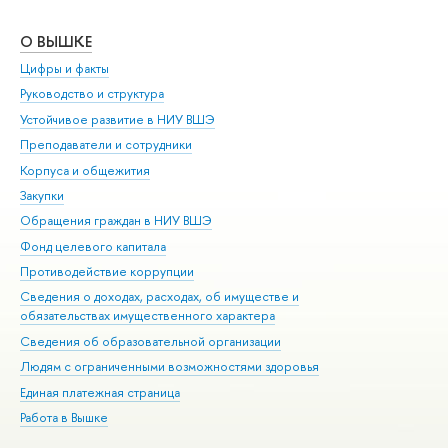
О ВЫШКЕ
ОБ
Цифры и факты
Ли
Руководство и структура
Дов
Устойчивое развитие в НИУ ВШЭ
Ол
Преподаватели и сотрудники
При
Корпуса и общежития
Вы
Закупки
При
Обращения граждан в НИУ ВШЭ
Ас
Фонд целевого капитала
До
Противодействие коррупции
Цен
Сведения о доходах, расходах, об имуществе и
Би
обязательствах имущественного характера
Об
Сведения об образовательной организации
Обр
Людям с ограниченными возможностями здоровья
Единая платежная страница
Работа в Вышке