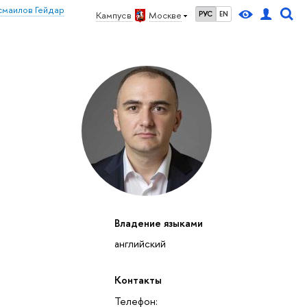
смаилов Гейдар
Кампус в
Москве
РУС
EN
Владение языками
27
28
29
30
1
2
3
4
5
6
7
8
9
10
11
12
вс
пн
вт
ср
чт
пт
сб
вс
пн
вт
ср
чт
пт
сб
вс
пн
английский
октябрь 2026
Контакты
Телефон: