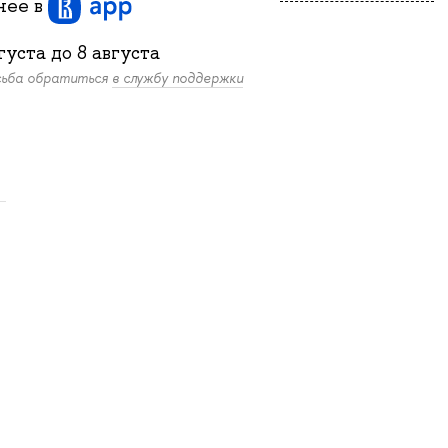
бнее
в
густа
до
8 августа
осьба обратиться
в службу поддержки
.