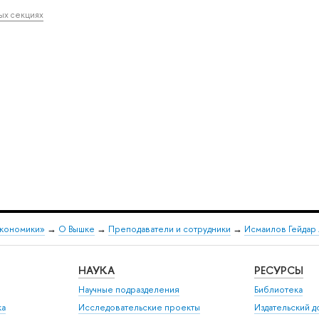
ных секциях
экономики»
→
О Вышке
→
Преподаватели и сотрудники
→
Исмаилов Гейдар
НАУКА
РЕСУРСЫ
Научные подразделения
Библиотека
ка
Исследовательские проекты
Издательский 