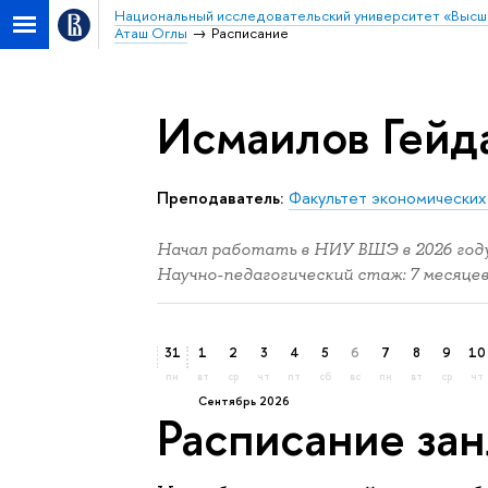
Национальный исследовательский университет «Высш
Аташ Оглы
Расписание
Исмаилов Гейд
Преподаватель:
Факультет экономических
Начал работать в НИУ ВШЭ в 2026 году
Научно-педагогический стаж: 7 месяцев
31
1
2
3
4
5
6
7
8
9
10
пн
вт
ср
чт
пт
сб
вс
пн
вт
ср
чт
сентябрь 2026
Расписание за