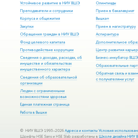
Устойчивое развитие в НИУ ВШЭ
Олимпиады
Преподаватели и сотрудники
Прием в бакалавриат
Корпуса и общежития
Вышка+
Закупки
Прием в магистратуру
Обращения граждан в НИУ ВШЭ
Аспирантура
Фонд целевого капитала
Дополнительное обра
Противодействие коррупции
Центр развития карье
Сведения о доходах, расходах, об
Бизнес-инкубатор ВШ
имуществе и обязательствах
Образовательные парт
имущественного характера
Обратная связь и взаи
Сведения об образовательной
с получателями услуг
организации
Людям с ограниченными
возможностями здоровья
Единая платежная страница
Работа в Вышке
© НИУ ВШЭ 1993–2026
Адреса и контакты
Условия использован
Шрифты HSE Sans и HSE Slab разработаны в
Школе дизайна НИУ