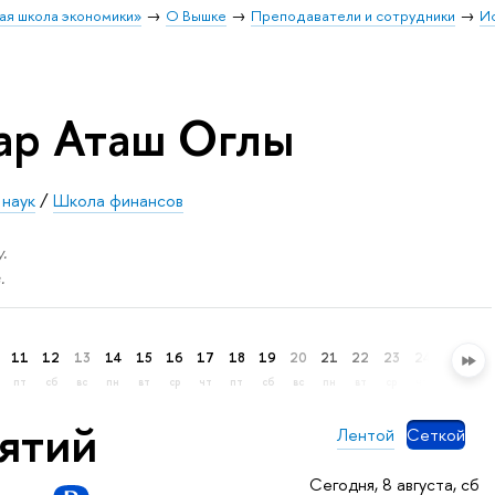
ая школа экономики»
О Вышке
Преподаватели и сотрудники
И
ар Аташ Оглы
 наук
/
Школа финансов
.
.
11
12
13
14
15
16
17
18
19
20
21
22
23
24
25
26
пт
сб
вс
пн
вт
ср
чт
пт
сб
вс
пн
вт
ср
чт
пт
сб
нятий
Лентой
Сеткой
Сегодня, 8 августа, сб