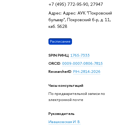
+7 (495) 772-95-90, 27947
Адрес: Адрес: АУК "Покровский
бульвар", Покровский б-р, д. 11,
каб. S628
Расписание
SPIN РИНЦ
:
1765-7333
ORCID
:
0009-0007-0806-7815
ResearcherID
:
PIH-2814-2026
Часы консультаций
По предварительной записи по
электронной почте
Руководитель
Ивашковская И. В.