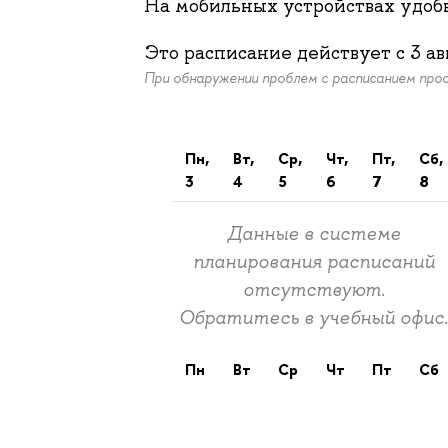
На мобильных устройствах удо
Это расписание действует c
3 ав
При обнаружении проблем с расписанием пр
пн,
вт,
ср,
чт,
пт,
сб,
3
4
5
6
7
8
Данные в системе
планирования расписаний
отсутствуют.
Обратитесь в учебный офис
пн
вт
ср
чт
пт
сб