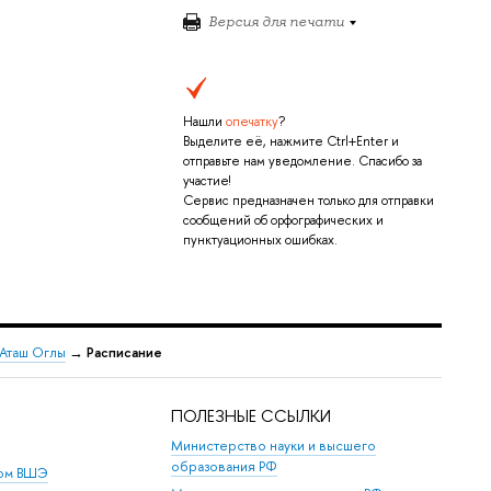
Версия для печати
Нашли
опечатку
?
Выделите её, нажмите Ctrl+Enter и
отправьте нам уведомление. Спасибо за
участие!
Сервис предназначен только для отправки
сообщений об орфографических и
пунктуационных ошибках.
 Аташ Оглы
→
Расписание
ПОЛЕЗНЫЕ ССЫЛКИ
Министерство науки и высшего
образования РФ
дом ВШЭ