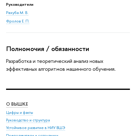
Руководители
Рахуба М. В.
Фролов Е. П.
Полномочия / обязанности
Разработка и теоретический анализ новых
эффективных алгоритмов машинного обучения.
О ВЫШКЕ
ОБ
Цифры и факты
Ли
Руководство и структура
Дов
Устойчивое развитие в НИУ ВШЭ
Ол
Преподаватели и сотрудники
При