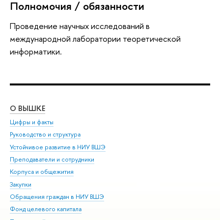
Полномочия / обязанности
Проведение научных исследований в
международной лаборатории теоретической
информатики.
О ВЫШКЕ
ОБ
Цифры и факты
Ли
Руководство и структура
Дов
Устойчивое развитие в НИУ ВШЭ
Ол
Преподаватели и сотрудники
При
Корпуса и общежития
Вы
Закупки
При
Обращения граждан в НИУ ВШЭ
Ас
Фонд целевого капитала
До