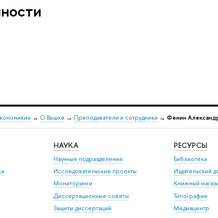
нности
экономики»
→
О Вышке
→
Преподаватели и сотрудники
→
Фенин Александр
НАУКА
РЕСУРСЫ
Научные подразделения
Библиотека
ка
Исследовательские проекты
Издательский 
Мониторинги
Книжный магаз
Диссертационные советы
Типография
Защиты диссертаций
Медиацентр