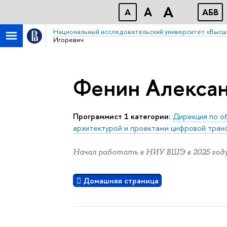
A
A
A
АБB
Национальный исследовательский университет «Высш
Игоревич
Фенин Алексан
Программист 1 категории:
Дирекция по о
архитектурой и проектами цифровой тра
Начал работать в НИУ ВШЭ в 2025 году
Домашняя страница