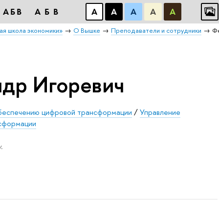
АБB
АБB
А
А
А
А
А
ая школа экономики»
О Вышке
Преподаватели и сотрудники
Ф
др Игоревич
беспечению цифровой трансформации
/
Управление
нсформации
.