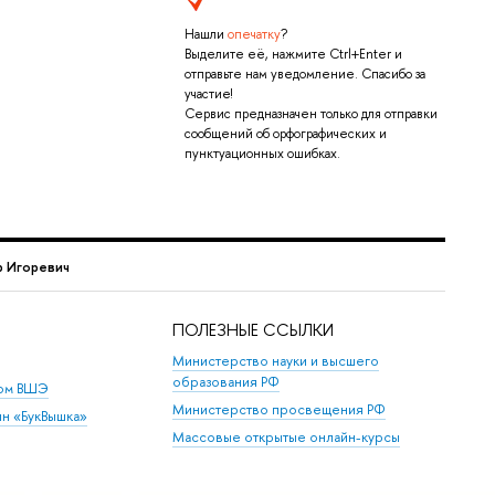
Нашли
опечатку
?
Выделите её, нажмите Ctrl+Enter и
отправьте нам уведомление. Спасибо за
участие!
Сервис предназначен только для отправки
сообщений об орфографических и
пунктуационных ошибках.
 Игоревич
ПОЛЕЗНЫЕ ССЫЛКИ
Министерство науки и высшего
образования РФ
дом ВШЭ
Министерство просвещения РФ
ин «БукВышка»
Массовые открытые онлайн-курсы