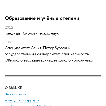
Oбразование и учёные степени
2012
Кандидат биологических наук
1993
Специалитет: Санкт-Петербургский
государственный университет, специальность
«Физиология», квалификация «Биолог-биохимик»
О ВЫШКЕ
ОБ
Цифры и факты
Ли
Руководство и структура
Дов