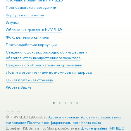
Устойчивое развитие в НИУ ВШЭ
Ол
Преподаватели и сотрудники
При
Корпуса и общежития
Вы
Закупки
При
Обращения граждан в НИУ ВШЭ
Ас
Фонд целевого капитала
До
Противодействие коррупции
Цен
Сведения о доходах, расходах, об имуществе и
Би
обязательствах имущественного характера
Об
Сведения об образовательной организации
Обр
Людям с ограниченными возможностями здоровья
Единая платежная страница
Работа в Вышке
Редактору
© НИУ ВШЭ 1993–2026
Адреса и контакты
Условия использования
материалов
Политика конфиденциальности
Карта сайта
Шрифты HSE Sans и HSE Slab разработаны в
Школе дизайна НИУ ВШЭ