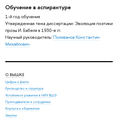
Обучение в аспирантуре
1-й год обучения
Утвержденная тема диссертации: Эволюция поэтики
прозы И. Бабеля в 1930-е гг.
Научный руководитель:
Поливанов Константин
Михайлович
О ВЫШКЕ
ОБ
Цифры и факты
Ли
Руководство и структура
Дов
Устойчивое развитие в НИУ ВШЭ
Ол
Преподаватели и сотрудники
При
Корпуса и общежития
Вы
Закупки
При