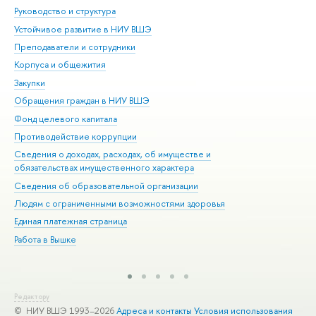
Руководство и структура
Дов
Устойчивое развитие в НИУ ВШЭ
Ол
Преподаватели и сотрудники
При
Корпуса и общежития
Вы
Закупки
При
Обращения граждан в НИУ ВШЭ
Ас
Фонд целевого капитала
До
Противодействие коррупции
Цен
Сведения о доходах, расходах, об имуществе и
Би
обязательствах имущественного характера
Об
Сведения об образовательной организации
Обр
Людям с ограниченными возможностями здоровья
Единая платежная страница
Работа в Вышке
Редактору
© НИУ ВШЭ 1993–2026
Адреса и контакты
Условия использования