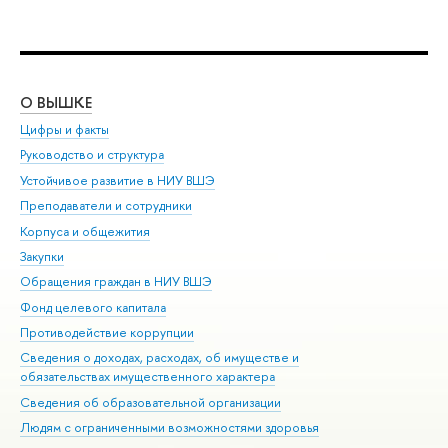
О ВЫШКЕ
ОБ
Цифры и факты
Ли
Руководство и структура
Дов
Устойчивое развитие в НИУ ВШЭ
Ол
Преподаватели и сотрудники
При
Корпуса и общежития
Вы
Закупки
При
Обращения граждан в НИУ ВШЭ
Ас
Фонд целевого капитала
До
Противодействие коррупции
Цен
Сведения о доходах, расходах, об имуществе и
Би
обязательствах имущественного характера
Об
Сведения об образовательной организации
Обр
Людям с ограниченными возможностями здоровья