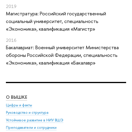
2019
Магистратура: Российский государственный
социальный университет, специальность
«Экономика», квалификация «Магистр»
2016
Бакалавриат: Военный университет Министерства
обороны Российской Федерации, специальность
«Экономика», квалификация «Бакалавр»
О ВЫШКЕ
ОБ
Цифры и факты
Ли
Руководство и структура
Дов
Устойчивое развитие в НИУ ВШЭ
Ол
Преподаватели и сотрудники
При