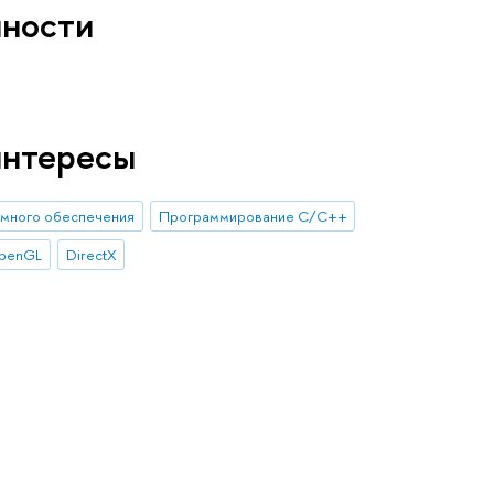
нности
интересы
ммного обеспечения
Программирование С/С++
penGL
DirectX