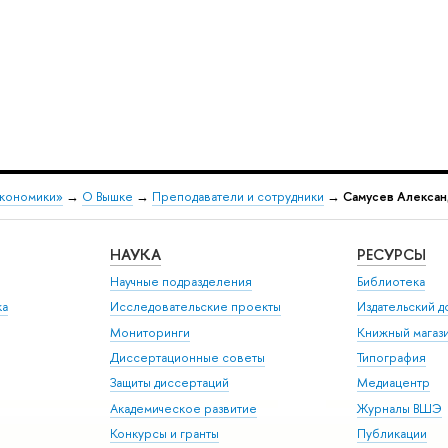
экономики»
→
О Вышке
→
Преподаватели и сотрудники
→
Самусев Алекса
НАУКА
РЕСУРСЫ
Научные подразделения
Библиотека
ка
Исследовательские проекты
Издательский 
Мониторинги
Книжный магаз
Диссертационные советы
Типография
Защиты диссертаций
Медиацентр
Академическое развитие
Журналы ВШЭ
Конкурсы и гранты
Публикации