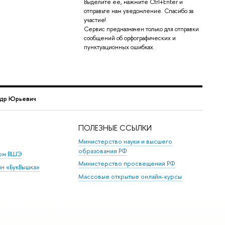
Выделите её, нажмите Ctrl+Enter и
отправьте нам уведомление. Спасибо за
участие!
Сервис предназначен только для отправки
сообщений об орфографических и
пунктуационных ошибках.
ндр Юрьевич
ПОЛЕЗНЫЕ ССЫЛКИ
Министерство науки и высшего
образования РФ
дом ВШЭ
Министерство просвещения РФ
ин «БукВышка»
Массовые открытые онлайн-курсы