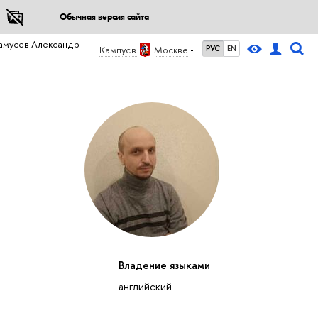
Обычная версия сайта
амусев Александр
Кампус в
Москве
РУС
EN
Владение языками
английский