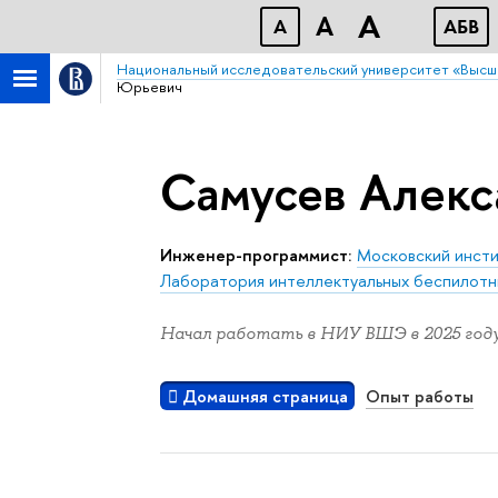
A
A
A
АБB
Национальный исследовательский университет «Высш
Юрьевич
Самусев Алек
Инженер-программист:
Московский инсти
Лаборатория интеллектуальных беспилотн
Начал работать в НИУ ВШЭ в 2025 году
Домашняя страница
Опыт работы