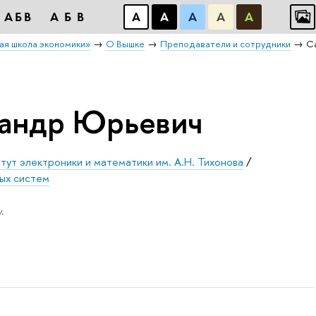
АБB
АБB
А
А
А
А
А
ая школа экономики»
О Вышке
Преподаватели и сотрудники
С
сандр Юрьевич
тут электроники и математики им. А.Н. Тихонова
/
ых систем
.