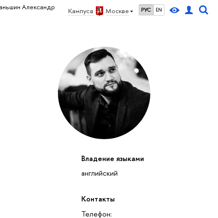
аньшин Александр
Кампус в
Москве
РУС
EN
Владение языками
английский
Контакты
Телефон: