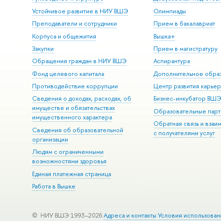
Устойчивое развитие в НИУ ВШЭ
Олимпиады
Преподаватели и сотрудники
Прием в бакалавриат
Корпуса и общежития
Вышка+
Закупки
Прием в магистратуру
Обращения граждан в НИУ ВШЭ
Аспирантура
Фонд целевого капитала
Дополнительное обра
Противодействие коррупции
Центр развития карье
Сведения о доходах, расходах, об
Бизнес-инкубатор ВШ
имуществе и обязательствах
Образовательные парт
имущественного характера
Обратная связь и взаи
Сведения об образовательной
с получателями услуг
организации
Людям с ограниченными
возможностями здоровья
Единая платежная страница
Работа в Вышке
© НИУ ВШЭ 1993–2026
Адреса и контакты
Условия использован