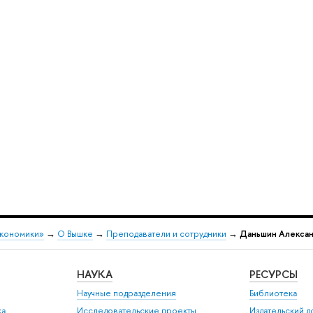
экономики»
→
О Вышке
→
Преподаватели и сотрудники
→
Даньшин Алексан
НАУКА
РЕСУРСЫ
Научные подразделения
Библиотека
ка
Исследовательские проекты
Издательский 