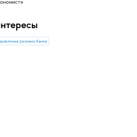
кономист»
интересы
правление рисками банка