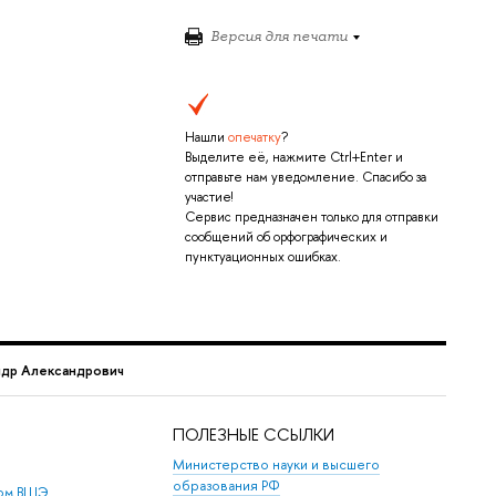
Версия для печати
Нашли
опечатку
?
Выделите её, нажмите Ctrl+Enter и
отправьте нам уведомление. Спасибо за
участие!
Сервис предназначен только для отправки
сообщений об орфографических и
пунктуационных ошибках.
др Александрович
ПОЛЕЗНЫЕ ССЫЛКИ
Министерство науки и высшего
образования РФ
дом ВШЭ