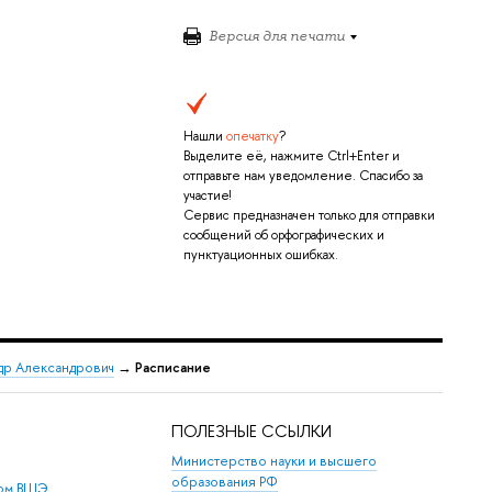
Версия для печати
Нашли
опечатку
?
Выделите её, нажмите Ctrl+Enter и
отправьте нам уведомление. Спасибо за
участие!
Сервис предназначен только для отправки
сообщений об орфографических и
пунктуационных ошибках.
др Александрович
→
Расписание
ПОЛЕЗНЫЕ ССЫЛКИ
Министерство науки и высшего
образования РФ
дом ВШЭ