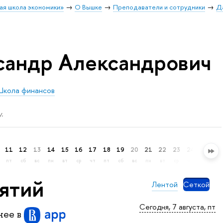
ая школа экономики»
О Вышке
Преподаватели и сотрудники
Д
сандр Александрович
Школа финансов
.
11
12
13
14
15
16
17
18
19
20
21
22
23
24
25
26
пт
сб
вс
пн
вт
ср
чт
пт
сб
вс
пн
вт
ср
чт
пт
сб
нятий
Лентой
Сеткой
Сегодня, 7 августа, пт
бнее
в