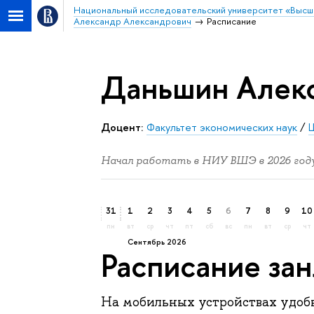
Национальный исследовательский университет «Высш
Александр Александрович
Расписание
Даньшин Алек
Доцент:
Факультет экономических наук
/
Начал работать в НИУ ВШЭ в 2026 году
31
1
2
3
4
5
6
7
8
9
10
пн
вт
ср
чт
пт
сб
вс
пн
вт
ср
чт
сентябрь 2026
Расписание за
На мобильных устройствах удо