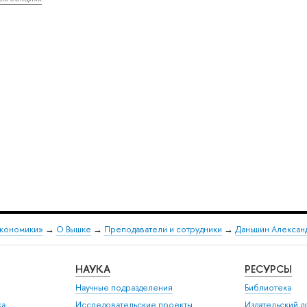
экономики»
→
О Вышке
→
Преподаватели и сотрудники
→
Даньшин Алексан
НАУКА
РЕСУРСЫ
Научные подразделения
Библиотека
ка
Исследовательские проекты
Издательский 