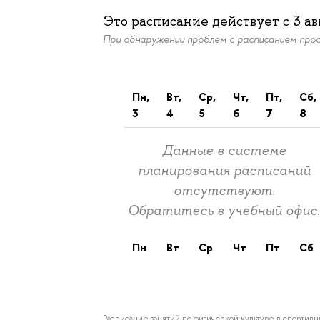
Это расписание действует c
3 ав
При обнаружении проблем с расписанием пр
пн,
вт,
ср,
чт,
пт,
сб,
3
4
5
6
7
8
Данные в системе
планирования расписаний
отсутствуют.
Обратитесь в учебный офис
пн
вт
ср
чт
пт
сб
Расписание занятий по физической культуре в спортив