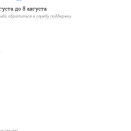
густа
до
8 августа
осьба обратиться
в службу поддержки
.
ных секциях