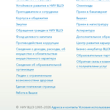
Устойчивое развитие в НИУ ВШЭ
Олимпиады
Преподаватели и сотрудники
Прием в бакалавриат
Корпуса и общежития
Вышка+
Закупки
Прием в магистратуру
Обращения граждан в НИУ ВШЭ
Аспирантура
Фонд целевого капитала
Дополнительное обра
Противодействие коррупции
Центр развития карье
Сведения о доходах, расходах, об
Бизнес-инкубатор ВШ
имуществе и обязательствах
Образовательные парт
имущественного характера
Обратная связь и взаи
Сведения об образовательной
с получателями услуг
организации
Людям с ограниченными
возможностями здоровья
Единая платежная страница
Работа в Вышке
© НИУ ВШЭ 1993–2026
Адреса и контакты
Условия использован