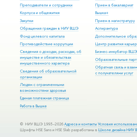
Преподаватели и сотрудники
Прием в бакалавриат
Корпуса и общежития
Вышка+
Закупки
Прием в магистратуру
Обращения граждан в НИУ ВШЭ
Аспирантура
Фонд целевого капитала
Дополнительное обра
Противодействие коррупции
Центр развития карье
Сведения о доходах, расходах, об
Бизнес-инкубатор ВШ
имуществе и обязательствах
Образовательные парт
имущественного характера
Обратная связь и взаи
Сведения об образовательной
с получателями услуг
организации
Людям с ограниченными
возможностями здоровья
Единая платежная страница
Работа в Вышке
© НИУ ВШЭ 1993–2026
Адреса и контакты
Условия использован
Шрифты HSE Sans и HSE Slab разработаны в
Школе дизайна НИУ