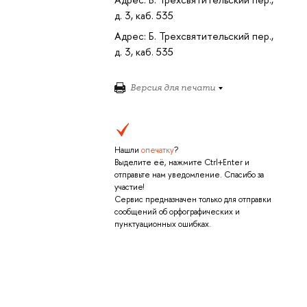
д. 3, каб. 535
Адрес: Б. Трехсвятительский пер.,
д. 3, каб. 535
Версия для печати
Нашли
опечатку
?
Выделите её, нажмите Ctrl+Enter и
отправьте нам уведомление. Спасибо за
участие!
Сервис предназначен только для отправки
сообщений об орфографических и
пунктуационных ошибках.