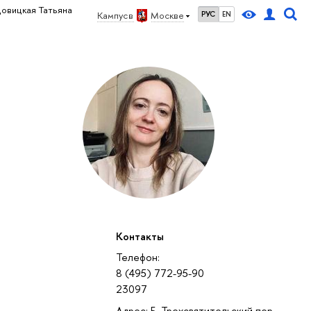
овицкая Татьяна
Кампус в
Москве
РУС
EN
Контакты
Телефон:
8 (495) 772-95-90
23097
Адрес: Б. Трехсвятительский пер.,