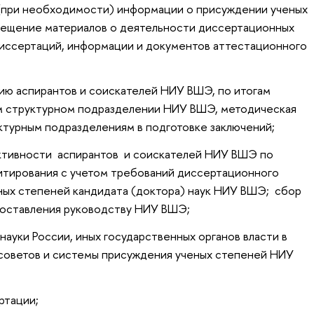
(при необходимости) информации о присуждении ученых
змещение материалов о деятельности диссертационных
диссертаций, информации и документов аттестационного
ию аспирантов и соискателей НИУ ВШЭ, по итогам
м структурном подразделении НИУ ВШЭ, методическая
ктурным подразделениям в подготовке заключений;
активности аспирантов и соискателей НИУ ВШЭ по
итирования с учетом требований диссертационного
еных степеней кандидата (доктора) наук НИУ ВШЭ; сбор
доставления руководству НИУ ВШЭ;
науки России, иных государственных органов власти в
советов и системы присуждения ученых степеней НИУ
ртации;