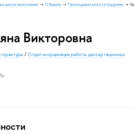
ая школа экономики»
О Вышке
Преподаватели и сотрудники
Уд
ьяна Викторовна
кторантуры
/
Отдел координации работы диссертационных
у.
нности