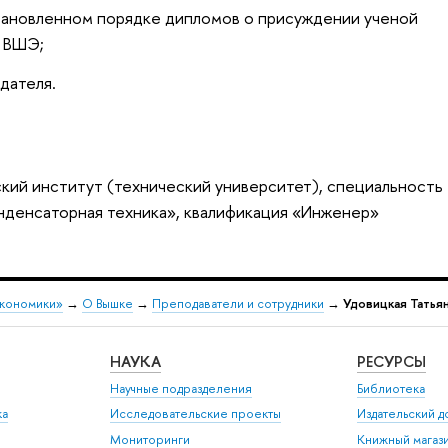
тановленном порядке дипломов о присуждении ученой
У ВШЭ;
дателя.
кий институт (технический университет), специальность
нденсаторная техника», квалификация «Инженер»
экономики»
→
О Вышке
→
Преподаватели и сотрудники
→
Удовицкая Татья
НАУКА
РЕСУРСЫ
Научные подразделения
Библиотека
ка
Исследовательские проекты
Издательский 
Мониторинги
Книжный магаз