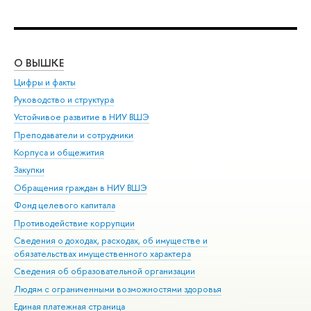
О ВЫШКЕ
ОБ
Цифры и факты
Ли
Руководство и структура
Дов
Устойчивое развитие в НИУ ВШЭ
Ол
Преподаватели и сотрудники
При
Корпуса и общежития
Вы
Закупки
При
Обращения граждан в НИУ ВШЭ
Ас
Фонд целевого капитала
До
Противодействие коррупции
Цен
Сведения о доходах, расходах, об имуществе и
Би
обязательствах имущественного характера
Об
Сведения об образовательной организации
Обр
Людям с ограниченными возможностями здоровья
Единая платежная страница