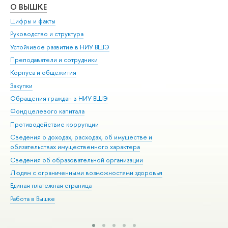
О ВЫШКЕ
ОБ
Цифры и факты
Ли
Руководство и структура
Дов
Устойчивое развитие в НИУ ВШЭ
Ол
Преподаватели и сотрудники
При
Корпуса и общежития
Вы
Закупки
При
Обращения граждан в НИУ ВШЭ
Ас
Фонд целевого капитала
До
Противодействие коррупции
Цен
Сведения о доходах, расходах, об имуществе и
Би
обязательствах имущественного характера
Об
Сведения об образовательной организации
Обр
Людям с ограниченными возможностями здоровья
Единая платежная страница
Работа в Вышке