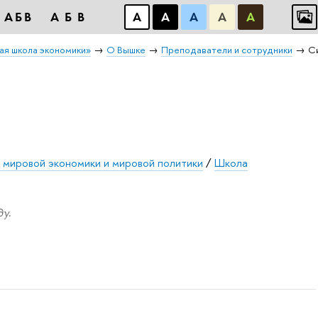
АБB
АБB
А
А
А
А
А
ая школа экономики»
О Вышке
Преподаватели и сотрудники
С
 мировой экономики и мировой политики
/
Школа
у.