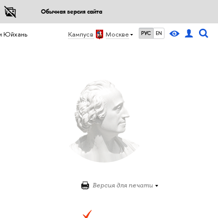
Обычная версия сайта
и Юйхань
Кампус в
Москве
РУС
EN
Версия для печати