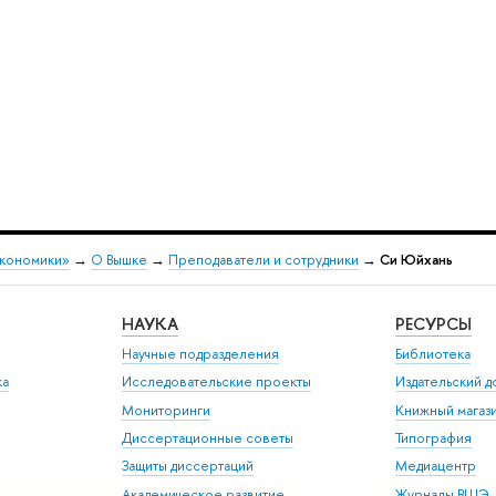
экономики»
→
О Вышке
→
Преподаватели и сотрудники
→
Си Юйхань
НАУКА
РЕСУРСЫ
Научные подразделения
Библиотека
ка
Исследовательские проекты
Издательский 
Мониторинги
Книжный магаз
Диссертационные советы
Типография
Защиты диссертаций
Медиацентр
Академическое развитие
Журналы ВШЭ