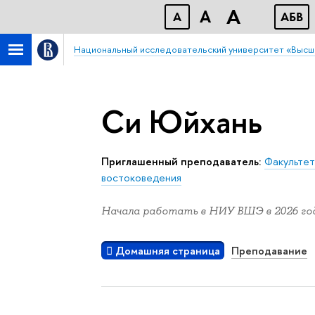
A
A
A
АБB
Национальный исследовательский университет «Высш
Си Юйхань
Приглашенный преподаватель:
Факультет
востоковедения
Начала работать в НИУ ВШЭ в 2026 год
Домашняя страница
Преподавание