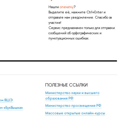
Нашли
опечатку
?
Выделите её, нажмите Ctrl+Enter и
отправьте нам уведомление. Спасибо за
участие!
Сервис предназначен только для отправки
сообщений об орфографических и
пунктуационных ошибках.
ПОЛЕЗНЫЕ ССЫЛКИ
Министерство науки и высшего
образования РФ
дом ВШЭ
Министерство просвещения РФ
ин «БукВышка»
Массовые открытые онлайн-курсы