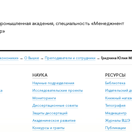
промышленная академия, специальность «Менеджмент
ер»
экономики»
→
О Вышке
→
Преподаватели и сотрудники
→
Гридчина Юлия М
НАУКА
РЕСУРСЫ
Научные подразделения
Библиотека
ка
Исследовательские проекты
Издательский 
Мониторинги
Книжный магаз
Диссертационные советы
Типография
Защиты диссертаций
Медиацентр
Академическое развитие
Журналы ВШЭ
Конкурсы и гранты
Публикации