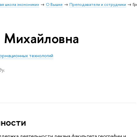
ая школа экономики»
О Вышке
Преподаватели и сотрудники
Г
я Михайловна
формационных технологий
у.
нности
держка деятельности декана факультета географии и