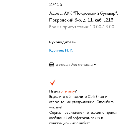
27416
Адрес: АУК "Покровский бульвар",
Покровский б-р, д. 11, каб. L213
Время присутствия: 10.00-18.00
Руководитель
Куричев Н. К.
Версия для печати
Нашли
опечатку
?
Выделите её, нажмите Ctrl+Enter и
отправьте нам уведомление. Спасибо за
участие!
Сервис предназначен только для отправки
сообщений об орфографических и
пунктуационных ошибках.