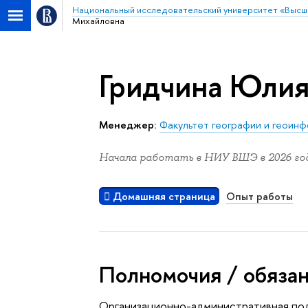
Национальный исследовательский университет «Высш
Михайловна
Гридчина Юли
Менеджер:
Факультет географии и геоин
Начала работать в НИУ ВШЭ в 2026 год
Домашняя страница
Опыт работы
Полномочия / обяза
Организационно-административная под