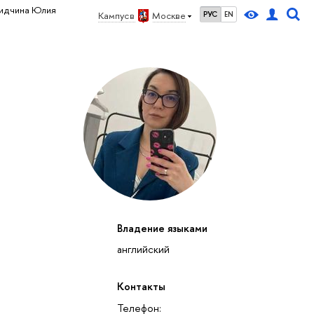
ридчина Юлия
Кампус в
Москве
РУС
EN
Владение языками
английский
Контакты
Телефон: