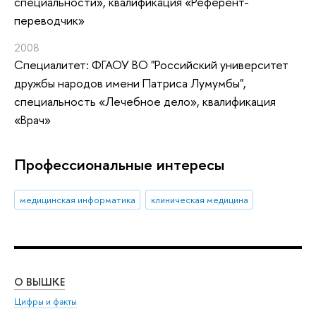
специальности», квалификация «Референт-
переводчик»
2008
Специалитет: ФГАОУ ВО "Российский университет
дружбы народов имени Патриса Лумумбы",
специальность «Лечебное дело», квалификация
«Врач»
Профессиональные интересы
медицинская информатика
клиническая медицина
О ВЫШКЕ
ОБ
Цифры и факты
Ли