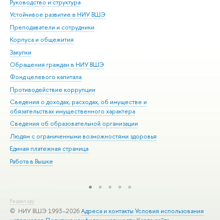
Руководство и структура
Дов
Устойчивое развитие в НИУ ВШЭ
Ол
Преподаватели и сотрудники
При
Корпуса и общежития
Вы
Закупки
При
Обращения граждан в НИУ ВШЭ
Ас
Фонд целевого капитала
До
Противодействие коррупции
Цен
Сведения о доходах, расходах, об имуществе и
Би
обязательствах имущественного характера
Об
Сведения об образовательной организации
Обр
Людям с ограниченными возможностями здоровья
Единая платежная страница
Работа в Вышке
Редактору
© НИУ ВШЭ 1993–2026
Адреса и контакты
Условия использования