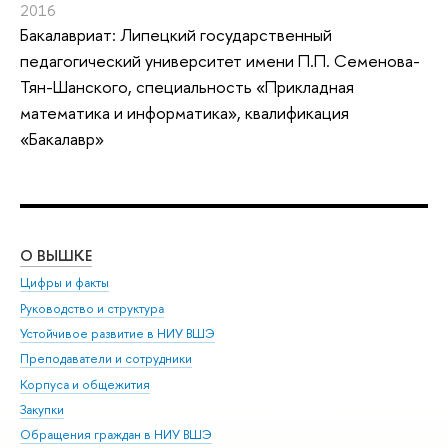
2016
Бакалавриат: Липецкий государственный
педагогический университет имени П.П. Семенова-
Тян-Шанского, специальность «Прикладная
математика и информатика», квалификация
«Бакалавр»
О ВЫШКЕ
ОБ
Цифры и факты
Ли
Руководство и структура
Дов
Устойчивое развитие в НИУ ВШЭ
Ол
Преподаватели и сотрудники
При
Корпуса и общежития
Вы
Закупки
При
Обращения граждан в НИУ ВШЭ
Ас