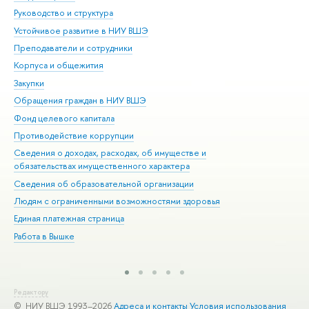
Руководство и структура
Дов
Устойчивое развитие в НИУ ВШЭ
Ол
Преподаватели и сотрудники
При
Корпуса и общежития
Вы
Закупки
При
Обращения граждан в НИУ ВШЭ
Ас
Фонд целевого капитала
До
Противодействие коррупции
Цен
Сведения о доходах, расходах, об имуществе и
Би
обязательствах имущественного характера
Об
Сведения об образовательной организации
Обр
Людям с ограниченными возможностями здоровья
Единая платежная страница
Работа в Вышке
Редактору
© НИУ ВШЭ 1993–2026
Адреса и контакты
Условия использования