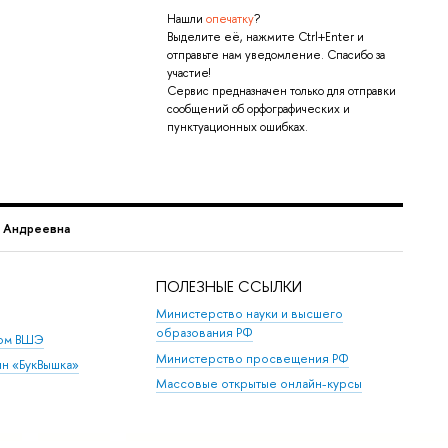
Нашли
опечатку
?
Выделите её, нажмите Ctrl+Enter и
отправьте нам уведомление. Спасибо за
участие!
Сервис предназначен только для отправки
сообщений об орфографических и
пунктуационных ошибках.
 Андреевна
ПОЛЕЗНЫЕ ССЫЛКИ
Министерство науки и высшего
образования РФ
дом ВШЭ
Министерство просвещения РФ
ин «БукВышка»
Массовые открытые онлайн-курсы