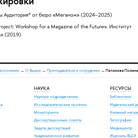
жировки
мы Аудитория* от бюро «Меганом» (2024–2025)
oject: Workshop for a Magazine of the Future». Институт
а» (2019)
экономики»
→
О Вышке
→
Преподаватели и сотрудники
→
Патимова Полина
НАУКА
РЕСУРСЫ
Научные подразделения
Библиотека
ка
Исследовательские проекты
Издательский 
Мониторинги
Книжный магаз
Диссертационные советы
Типография
Защиты диссертаций
Медиацентр
Академическое развитие
Журналы ВШЭ