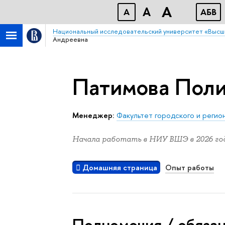
A
A
A
АБB
Национальный исследовательский университет «Высш
Андреевна
Патимова Поли
Менеджер:
Факультет городского и регио
Начала работать в НИУ ВШЭ в 2026 год
Домашняя страница
Опыт работы
Полномочия / обяза