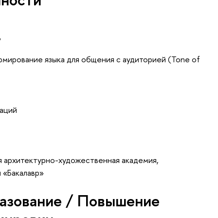
РР
рмирование языка для общения с аудиторией (Tone of
раций
ая архитектурно-художественная академия,
 «Бакалавр»
азование / Повышение