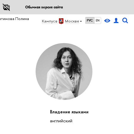
Обычная версия сайта
атимова Полина
Кампус в
Москве
РУС
EN
Владение языками
английский