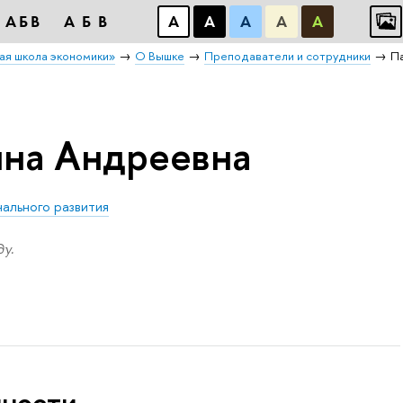
АБB
АБB
А
А
А
А
А
ая школа экономики»
О Вышке
Преподаватели и сотрудники
П
на Андреевна
нального развития
у.
нности