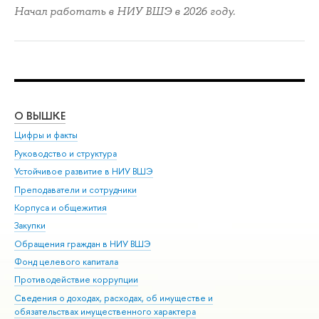
Начал работать в НИУ ВШЭ в 2026 году.
О ВЫШКЕ
ОБ
Цифры и факты
Ли
Руководство и структура
Дов
Устойчивое развитие в НИУ ВШЭ
Ол
Преподаватели и сотрудники
При
Корпуса и общежития
Вы
Закупки
При
Обращения граждан в НИУ ВШЭ
Ас
Фонд целевого капитала
До
Противодействие коррупции
Цен
Сведения о доходах, расходах, об имуществе и
Би
обязательствах имущественного характера
Об