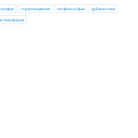
ография
страноведение
геофилософия
урбанистика
ие периферии