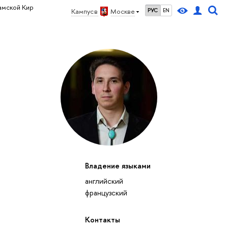
амской Кир
Кампус в
Москве
РУС
EN
Владение языками
английский
французский
Контакты