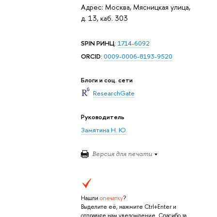
Адрес: Москва, Мясницкая улица,
д. 13, каб. 303
SPIN РИНЦ
:
1714-6092
ORCID
:
0009-0006-8193-9520
Блоги и соц. сети
ResearchGate
Руководитель
Замятина Н. Ю.
Версия для печати
Нашли
опечатку
?
Выделите её, нажмите Ctrl+Enter и
отправьте нам уведомление. Спасибо за