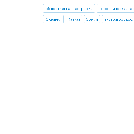
общественная география
теоретическая ге
Океания
Кавказ
Зомия
внутригородск