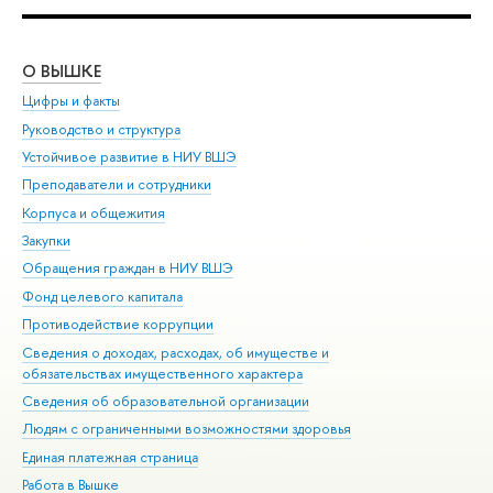
О ВЫШКЕ
ОБ
Цифры и факты
Ли
Руководство и структура
Дов
Устойчивое развитие в НИУ ВШЭ
Ол
Преподаватели и сотрудники
При
Корпуса и общежития
Вы
Закупки
При
Обращения граждан в НИУ ВШЭ
Ас
Фонд целевого капитала
До
Противодействие коррупции
Цен
Сведения о доходах, расходах, об имуществе и
Би
обязательствах имущественного характера
Об
Сведения об образовательной организации
Обр
Людям с ограниченными возможностями здоровья
Единая платежная страница
Работа в Вышке