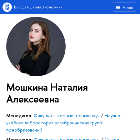
Высшая школа экономики
Меню
Мошкина Наталия
Алексеевна
Менеджер:
Факультет компьютерных наук
/
Научно-
учебная лаборатория алгебраических групп
преобразований
Менеджер:
Факультет компьютерных наук
/
Отдел