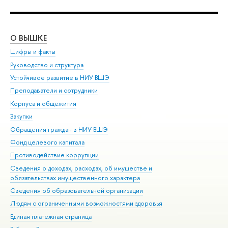
О ВЫШКЕ
ОБ
Цифры и факты
Ли
Руководство и структура
Дов
Устойчивое развитие в НИУ ВШЭ
Ол
Преподаватели и сотрудники
При
Корпуса и общежития
Вы
Закупки
При
Обращения граждан в НИУ ВШЭ
Ас
Фонд целевого капитала
До
Противодействие коррупции
Цен
Сведения о доходах, расходах, об имуществе и
Би
обязательствах имущественного характера
Об
Сведения об образовательной организации
Обр
Людям с ограниченными возможностями здоровья
Единая платежная страница