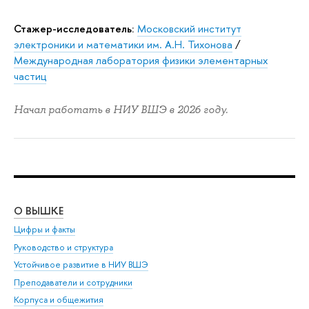
Стажер-исследователь:
Московский институт
электроники и математики им. А.Н. Тихонова
/
Международная лаборатория физики элементарных
частиц
Начал работать в НИУ ВШЭ в 2026 году.
О ВЫШКЕ
ОБ
Цифры и факты
Ли
Руководство и структура
Дов
Устойчивое развитие в НИУ ВШЭ
Ол
Преподаватели и сотрудники
При
Корпуса и общежития
Вы