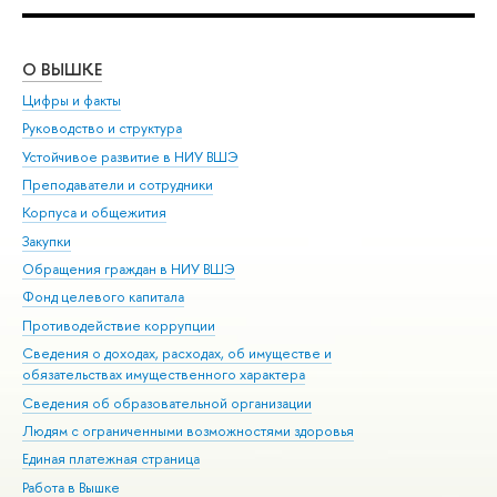
О ВЫШКЕ
ОБ
Цифры и факты
Ли
Руководство и структура
Дов
Устойчивое развитие в НИУ ВШЭ
Ол
Преподаватели и сотрудники
При
Корпуса и общежития
Вы
Закупки
При
Обращения граждан в НИУ ВШЭ
Ас
Фонд целевого капитала
До
Противодействие коррупции
Цен
Сведения о доходах, расходах, об имуществе и
Би
обязательствах имущественного характера
Об
Сведения об образовательной организации
Обр
Людям с ограниченными возможностями здоровья
Единая платежная страница
Работа в Вышке