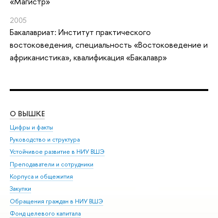
«Магистр»
2005
Бакалавриат: Институт практического
востоковедения, специальность «Востоковедение и
африканистика», квалификация «Бакалавр»
О ВЫШКЕ
ОБ
Цифры и факты
Ли
Руководство и структура
Дов
Устойчивое развитие в НИУ ВШЭ
Ол
Преподаватели и сотрудники
При
Корпуса и общежития
Вы
Закупки
При
Обращения граждан в НИУ ВШЭ
Ас
Фонд целевого капитала
До