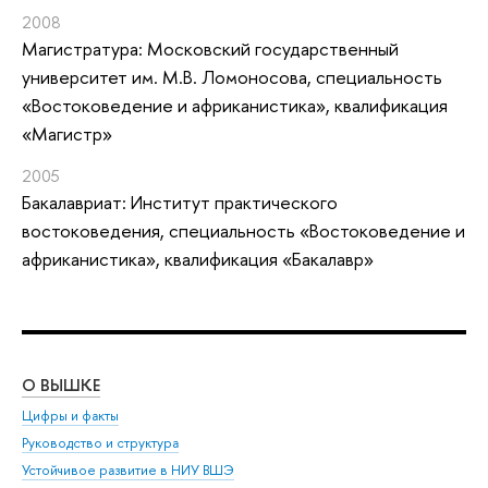
2008
Магистратура: Московский государственный
университет им. М.В. Ломоносова, специальность
«Востоковедение и африканистика», квалификация
«Магистр»
2005
Бакалавриат: Институт практического
востоковедения, специальность «Востоковедение и
африканистика», квалификация «Бакалавр»
О ВЫШКЕ
ОБ
Цифры и факты
Ли
Руководство и структура
Дов
Устойчивое развитие в НИУ ВШЭ
Ол