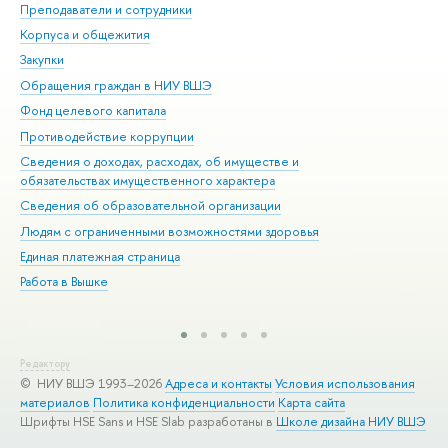
Преподаватели и сотрудники
При
Корпуса и общежития
Вы
Закупки
При
Обращения граждан в НИУ ВШЭ
Ас
Фонд целевого капитала
До
Противодействие коррупции
Цен
Сведения о доходах, расходах, об имуществе и
Би
обязательствах имущественного характера
Об
Сведения об образовательной организации
Обр
Людям с ограниченными возможностями здоровья
Единая платежная страница
Работа в Вышке
Редактору
© НИУ ВШЭ 1993–2026
Адреса и контакты
Условия использования
материалов
Политика конфиденциальности
Карта сайта
Шрифты HSE Sans и HSE Slab разработаны в
Школе дизайна НИУ ВШЭ