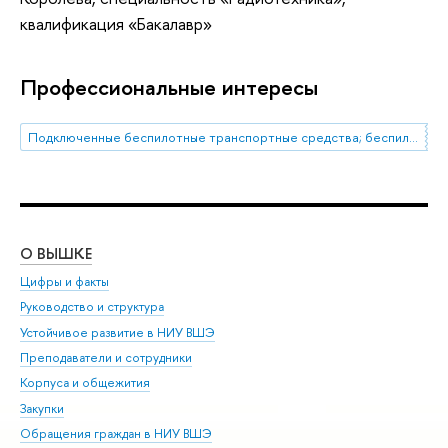
квалификация «Бакалавр»
Профессиональные интересы
Подключенные беспилотные транспортные средства; беспилотные авиационные системы; телематические системы; совместное имитационное моделирование; цифровые двойники транспортных и авиационных систем; безопасность дорожного движения.
О ВЫШКЕ
ОБ
Цифры и факты
Ли
Руководство и структура
Дов
Устойчивое развитие в НИУ ВШЭ
Ол
Преподаватели и сотрудники
При
Корпуса и общежития
Вы
Закупки
При
Обращения граждан в НИУ ВШЭ
Ас