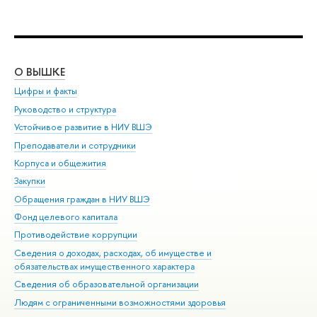
О ВЫШКЕ
ОБ
Цифры и факты
Ли
Руководство и структура
Дов
Устойчивое развитие в НИУ ВШЭ
Ол
Преподаватели и сотрудники
При
Корпуса и общежития
Вы
Закупки
При
Обращения граждан в НИУ ВШЭ
Ас
Фонд целевого капитала
До
Противодействие коррупции
Цен
Сведения о доходах, расходах, об имуществе и
Би
обязательствах имущественного характера
Об
Сведения об образовательной организации
Обр
Людям с ограниченными возможностями здоровья