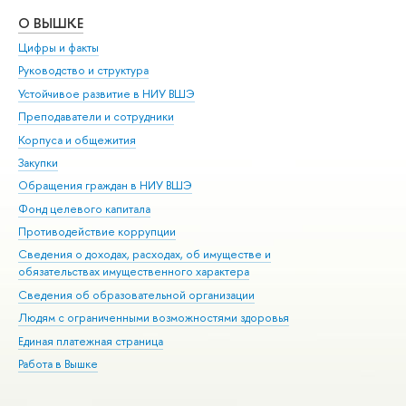
О ВЫШКЕ
ОБ
Цифры и факты
Ли
Руководство и структура
Дов
Устойчивое развитие в НИУ ВШЭ
Ол
Преподаватели и сотрудники
При
Корпуса и общежития
Вы
Закупки
При
Обращения граждан в НИУ ВШЭ
Ас
Фонд целевого капитала
До
Противодействие коррупции
Цен
Сведения о доходах, расходах, об имуществе и
Би
обязательствах имущественного характера
Об
Сведения об образовательной организации
Обр
Людям с ограниченными возможностями здоровья
Единая платежная страница
Работа в Вышке