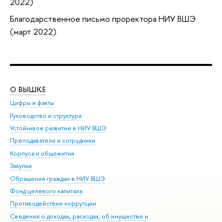
2022)
Благодарственное письмо проректора НИУ ВШЭ
(март 2022)
О ВЫШКЕ
ОБ
Цифры и факты
Ли
Руководство и структура
Дов
Устойчивое развитие в НИУ ВШЭ
Ол
Преподаватели и сотрудники
При
Корпуса и общежития
Вы
Закупки
При
Обращения граждан в НИУ ВШЭ
Ас
Фонд целевого капитала
До
Противодействие коррупции
Цен
Сведения о доходах, расходах, об имуществе и
Би