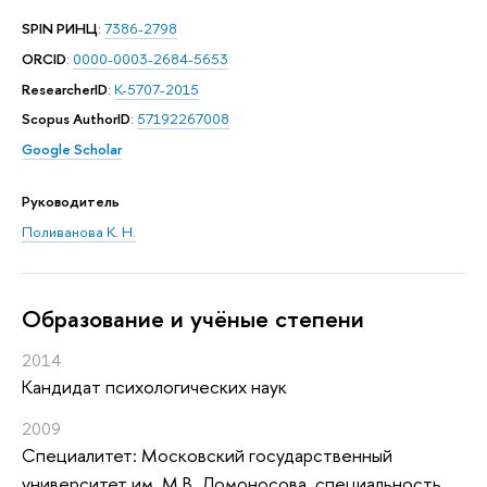
SPIN РИНЦ
:
7386-2798
ORCID
:
0000-0003-2684-5653
ResearcherID
:
K-5707-2015
Scopus AuthorID
:
57192267008
Google Scholar
Руководитель
Поливанова К. Н.
Oбразование и учёные степени
2014
Кандидат психологических наук
2009
Специалитет: Московский государственный
университет им. М.В. Ломоносова, специальность