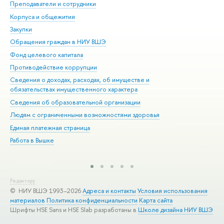
Преподаватели и сотрудники
При
Корпуса и общежития
Вы
Закупки
При
Обращения граждан в НИУ ВШЭ
Ас
Фонд целевого капитала
До
Противодействие коррупции
Цен
Сведения о доходах, расходах, об имуществе и
Би
обязательствах имущественного характера
Об
Сведения об образовательной организации
Обр
Людям с ограниченными возможностями здоровья
Единая платежная страница
Работа в Вышке
Редактору
© НИУ ВШЭ 1993–2026
Адреса и контакты
Условия использования
материалов
Политика конфиденциальности
Карта сайта
Шрифты HSE Sans и HSE Slab разработаны в
Школе дизайна НИУ ВШЭ