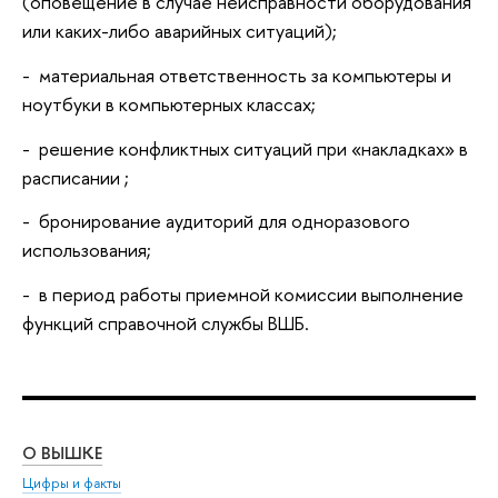
(оповещение в случае неисправности оборудования
или каких-либо аварийных ситуаций);
- материальная ответственность за компьютеры и
ноутбуки в компьютерных классах;
- решение конфликтных ситуаций при «накладках» в
расписании ;
- бронирование аудиторий для одноразового
использования;
- в период работы приемной комиссии выполнение
функций справочной службы ВШБ.
О ВЫШКЕ
ОБ
Цифры и факты
Ли