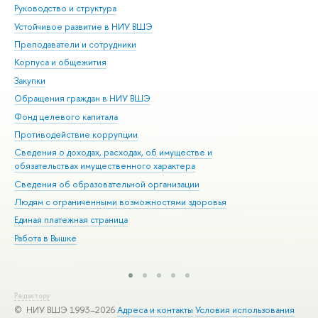
Руководство и структура
Дов
Устойчивое развитие в НИУ ВШЭ
Ол
Преподаватели и сотрудники
При
Корпуса и общежития
Вы
Закупки
При
Обращения граждан в НИУ ВШЭ
Ас
Фонд целевого капитала
До
Противодействие коррупции
Цен
Сведения о доходах, расходах, об имуществе и
Би
обязательствах имущественного характера
Об
Сведения об образовательной организации
Обр
Людям с ограниченными возможностями здоровья
Единая платежная страница
Работа в Вышке
Редактору
© НИУ ВШЭ 1993–2026
Адреса и контакты
Условия использования