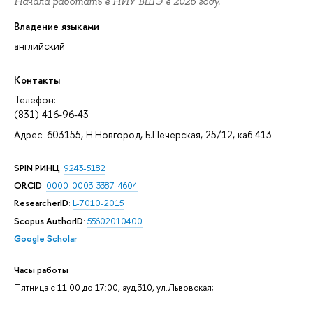
Начала работать в НИУ ВШЭ в 2026 году.
Владение языками
английский
Контакты
Телефон:
(831) 416-96-43
Адрес: 603155, Н.Новгород, Б.Печерская, 25/12, каб.413
SPIN РИНЦ
:
9243-5182
ORCID
:
0000-0003-3387-4604
ResearcherID
:
L-7010-2015
Scopus AuthorID
:
55602010400
Google Scholar
Часы работы
Пятница с 11:00 до 17:00, ауд.310, ул.Львовская;