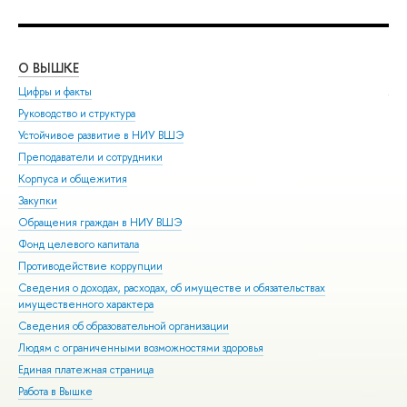
О ВЫШКЕ
ОБ
Цифры и факты
Ли
Руководство и структура
Дов
Устойчивое развитие в НИУ ВШЭ
Ол
Преподаватели и сотрудники
При
Корпуса и общежития
Вы
Закупки
При
Обращения граждан в НИУ ВШЭ
Асп
Фонд целевого капитала
Доп
Противодействие коррупции
Цен
Сведения о доходах, расходах, об имуществе и обязательствах
Биз
имущественного характера
Обр
Сведения об образовательной организации
Обр
Людям с ограниченными возможностями здоровья
Единая платежная страница
Работа в Вышке