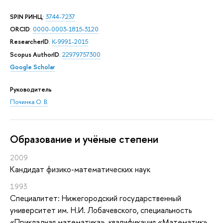
SPIN РИНЦ
:
3744-7237
ORCID
:
0000-0003-1815-3120
ResearcherID
:
K-9991-2015
Scopus AuthorID
:
22979757300
Google Scholar
Руководитель
Починка О. В.
Oбразование и учёные степени
2009
Кандидат физико-математических наук
1993
Специалитет: Нижегородский государственный
университет им. Н.И. Лобачевского, специальность
«Прикладная математика», квалификация «Математик»