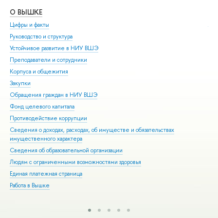
О ВЫШКЕ
ОБ
Цифры и факты
Ли
Руководство и структура
Дов
Устойчивое развитие в НИУ ВШЭ
Ол
Преподаватели и сотрудники
При
Корпуса и общежития
Вы
Закупки
При
Обращения граждан в НИУ ВШЭ
Асп
Фонд целевого капитала
Доп
Противодействие коррупции
Цен
Сведения о доходах, расходах, об имуществе и обязательствах
Биз
имущественного характера
Обр
Сведения об образовательной организации
Обр
Людям с ограниченными возможностями здоровья
Единая платежная страница
Работа в Вышке