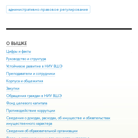
административно-правовое регулирование
О ВЫШКЕ
ОБ
Цифры и факты
Ли
Руководство и структура
Дов
Устойчивое развитие в НИУ ВШЭ
Ол
Преподаватели и сотрудники
При
Корпуса и общежития
Вы
Закупки
При
Обращения граждан в НИУ ВШЭ
Асп
Фонд целевого капитала
Доп
Противодействие коррупции
Цен
Сведения о доходах, расходах, об имуществе и обязательствах
Биз
имущественного характера
Обр
Сведения об образовательной организации
Обр