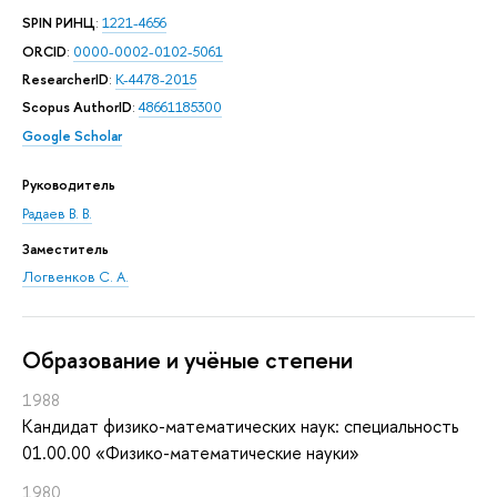
SPIN РИНЦ
:
1221-4656
ORCID
:
0000-0002-0102-5061
ResearcherID
:
K-4478-2015
Scopus AuthorID
:
48661185300
Google Scholar
Руководитель
Радаев В. В.
Заместитель
Логвенков С. А.
Oбразование и учёные степени
1988
Кандидат физико-математических наук: специальность
01.00.00 «Физико-математические науки»
1980