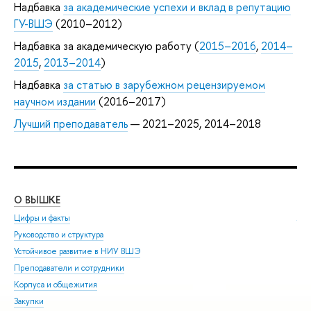
Надбавка
за академические успехи и вклад в репутацию
ГУ-ВШЭ
(2010–2012)
Надбавка за академическую работу (
2015–2016
,
2014–
2015
,
2013–2014
)
Надбавка
за статью в зарубежном рецензируемом
научном издании
(2016–2017)
Лучший преподаватель
— 2021–2025, 2014–2018
О ВЫШКЕ
ОБ
Цифры и факты
Ли
Руководство и структура
Дов
Устойчивое развитие в НИУ ВШЭ
Ол
Преподаватели и сотрудники
При
Корпуса и общежития
Вы
Закупки
При