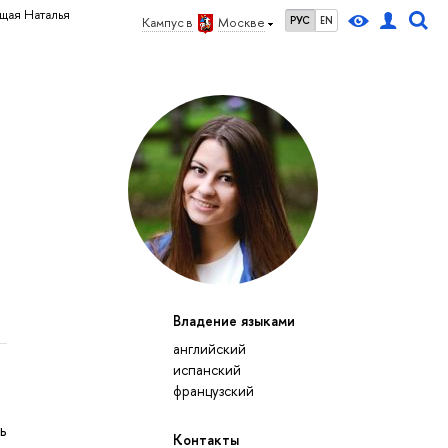
ая Наталья
РУС
EN
Кампус в
Москве
Владение языками
английский
испанский
французский
ь
Контакты