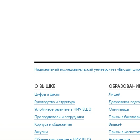
Национальный исследовательский университет «Высшая шко
О ВЫШКЕ
ОБРАЗОВАНИ
Цифры и факты
Лицей
Руководство и структура
Довузовская подго
Устойчивое развитие в НИУ ВШЭ
Олимпиады
Преподаватели и сотрудники
Прием в бакалавр
Корпуса и общежития
Вышка+
Закупки
Прием в магистра
Обращения граждан в НИУ ВШЭ
Аспирантура