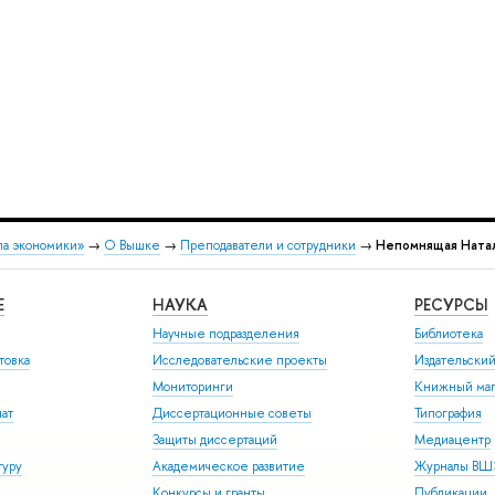
ла экономики»
→
О Вышке
→
Преподаватели и сотрудники
→
Непомнящая Ната
Е
НАУКА
РЕСУРСЫ
Научные подразделения
Библиотека
товка
Исследовательские проекты
Издательски
Мониторинги
Книжный маг
иат
Диссертационные советы
Типография
Защиты диссертаций
Медиацентр
туру
Академическое развитие
Журналы В
Конкурсы и гранты
Публикации