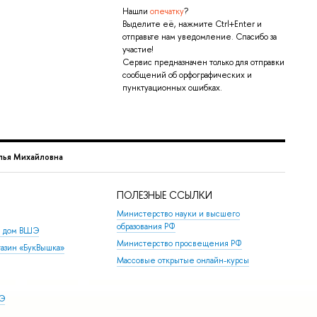
Нашли
опечатку
?
Выделите её, нажмите Ctrl+Enter и
отправьте нам уведомление. Спасибо за
участие!
Сервис предназначен только для отправки
сообщений об орфографических и
пунктуационных ошибках.
лья Михайловна
ПОЛЕЗНЫЕ ССЫЛКИ
Министерство науки и высшего
образования РФ
й дом ВШЭ
Министерство просвещения РФ
азин «БукВышка»
Массовые открытые онлайн-курсы
ШЭ