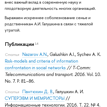
внес важный вклад в современную науку и
плодотворную деятельность многих организаций.
Выражаем искреннее соболезнование семье и
родственникам А.И. Галушкина в связи с тяжелой
утратой.
Публикации
14
Nazarov A.N.
,
Galushkin A.I.
,
Sychev A. K.
Статья
Risk-models and criteria of information
confrontation in social networks
// T-Comm:
Telecommunications and transport. 2016.
Vol. 10.
No. 7. P. 81–86.
Пантюхин Д. В.
,
Галушкин А. И.
Статья
СУПЕРЭВМ И МЕМРИСТОРЫ
//
Информационные технологии. 2016.
Т. 22. № 4.