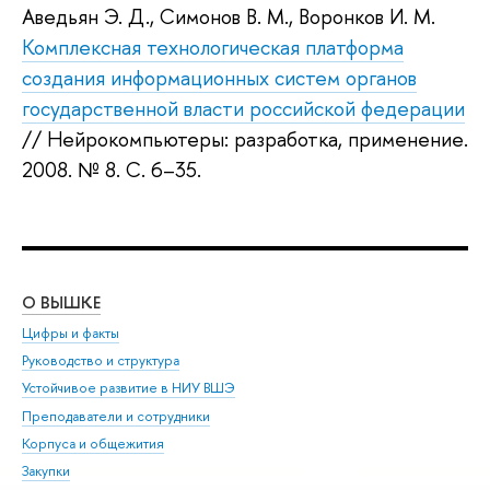
Аведьян Э. Д.
,
Симонов В. М.
,
Воронков И. М.
Комплексная технологическая платформа
создания информационных систем органов
государственной власти российской федерации
// Нейрокомпьютеры: разработка, применение.
2008.
№ 8. С. 6–35.
О ВЫШКЕ
ОБ
Цифры и факты
Ли
Руководство и структура
Дов
Устойчивое развитие в НИУ ВШЭ
Ол
Преподаватели и сотрудники
При
Корпуса и общежития
Вы
Закупки
При