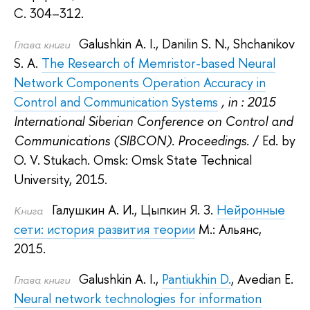
С. 304–312.
Galushkin A. I.
,
Danilin S. N.
,
Shchanikov
Глава книги
S. A.
The Research of Memristor-based Neural
Network Components Operation Accuracy in
Control and Communication Systems
, in : 2015
International Siberian Conference on Control and
Communications (SIBCON). Proceedings.
/ Ed. by
O. V. Stukach
.
Omsk: Omsk State Technical
University, 2015.
Галушкин А. И.
,
Цыпкин Я. З.
Нейронные
Книга
сети: история развития теории
М.: Альянс,
2015.
Galushkin A. I.
,
Pantiukhin D.
,
Avedian E.
Глава книги
Neural network technologies for information