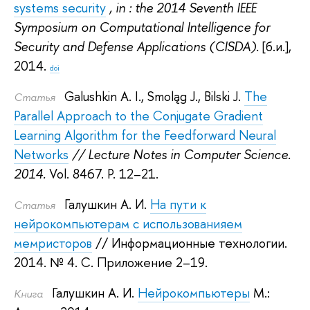
systems security
, in : the 2014 Seventh IEEE
Symposium on Computational Intelligence for
Security and Defense Applications (CISDA).
[б.и.],
2014.
doi
Galushkin A. I.
,
Smoląg J.
,
Bilski J.
The
Статья
Parallel Approach to the Conjugate Gradient
Learning Algorithm for the Feedforward Neural
Networks
// Lecture Notes in Computer Science.
2014.
Vol. 8467. P. 12–21.
Галушкин А. И.
На пути к
Статья
нейрокомпьютерам с использованияем
мемристоров
// Информационные технологии.
2014.
№ 4. С. Приложение 2–19.
Галушкин А. И.
Нейрокомпьютеры
М.:
Книга