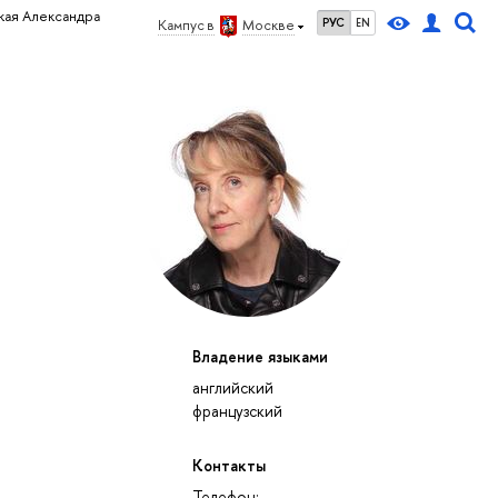
ая Александра
РУС
EN
Кампус в
Москве
Владение языками
английский
французский
Контакты
Телефон: