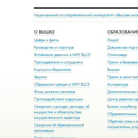
Национальный исследовательский университет «Высшая шко
О ВЫШКЕ
ОБРАЗОВАНИ
Цифры и факты
Лицей
Руководство и структура
Довузовская подго
Устойчивое развитие в НИУ ВШЭ
Олимпиады
Преподаватели и сотрудники
Прием в бакалавр
Корпуса и общежития
Вышка+
Закупки
Прием в магистра
Обращения граждан в НИУ ВШЭ
Аспирантура
Фонд целевого капитала
Дополнительное о
Противодействие коррупции
Центр развития к
Сведения о доходах, расходах, об
Бизнес-инкубато
имуществе и обязательствах
Образовательные 
имущественного характера
Обратная связь и 
Сведения об образовательной
получателями усл
организации
Людям с ограниченными