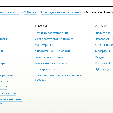
ла экономики»
→
О Вышке
→
Преподаватели и сотрудники
→
Московская Алекс
Е
НАУКА
РЕСУРСЫ
Научные подразделения
Библиотека
товка
Исследовательские проекты
Издательски
Мониторинги
Книжный маг
иат
Диссертационные советы
Типография
Защиты диссертаций
Медиацентр
туру
Академическое развитие
Журналы В
Конкурсы и гранты
Публикации
бразование
Внешние научно-информационные
ресурсы
арьеры
р ВШЭ
партнерства
взаимодействие с
уг