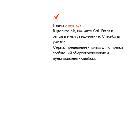
Нашли
опечатку
?
Выделите её, нажмите Ctrl+Enter и
отправьте нам уведомление. Спасибо за
участие!
Сервис предназначен только для отправки
сообщений об орфографических и
пунктуационных ошибках.