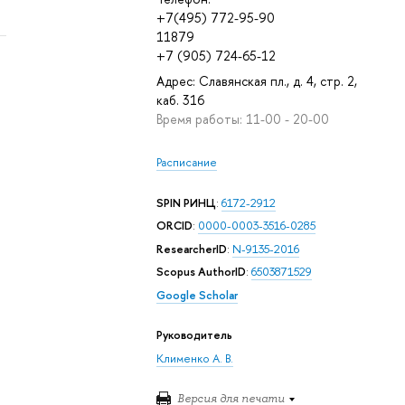
+7(495) 772-95-90
11879
+7 (905) 724-65-12
Адрес: Славянская пл., д. 4, стр. 2,
каб. 316
Время работы: 11-00 - 20-00
Расписание
SPIN РИНЦ
:
6172-2912
ORCID
:
0000-0003-3516-0285
ResearcherID
:
N-9135-2016
Scopus AuthorID
:
6503871529
Google Scholar
Руководитель
Клименко А. В.
Версия для печати