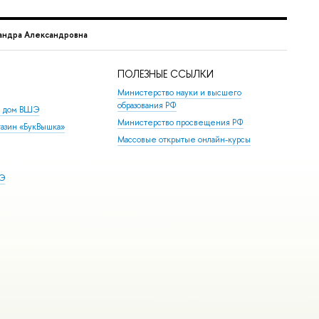
андра Александровна
ПОЛЕЗНЫЕ ССЫЛКИ
Министерство науки и высшего
образования РФ
й дом ВШЭ
Министерство просвещения РФ
азин «БукВышка»
Массовые открытые онлайн-курсы
ШЭ