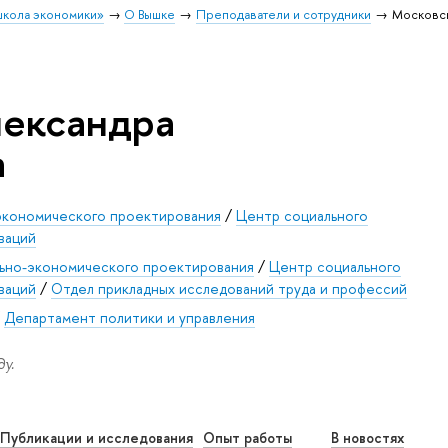
школа экономики»
О Вышке
Преподаватели и сотрудники
Московск
лександра
а
экономического проектирования
/
Центр социального
ваций
ьно-экономического проектирования
/
Центр социального
ваций
/
Отдел прикладных исследований труда и профессий
/
Департамент политики и управления
у.
Публикации и исследования
Опыт работы
В новостях