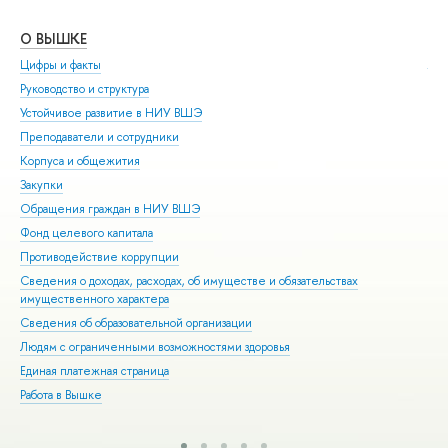
О ВЫШКЕ
ОБ
Цифры и факты
Ли
Руководство и структура
Дов
Устойчивое развитие в НИУ ВШЭ
Ол
Преподаватели и сотрудники
При
Корпуса и общежития
Вы
Закупки
При
Обращения граждан в НИУ ВШЭ
Асп
Фонд целевого капитала
Доп
Противодействие коррупции
Цен
Сведения о доходах, расходах, об имуществе и обязательствах
Биз
имущественного характера
Обр
Сведения об образовательной организации
Обр
Людям с ограниченными возможностями здоровья
Единая платежная страница
Работа в Вышке