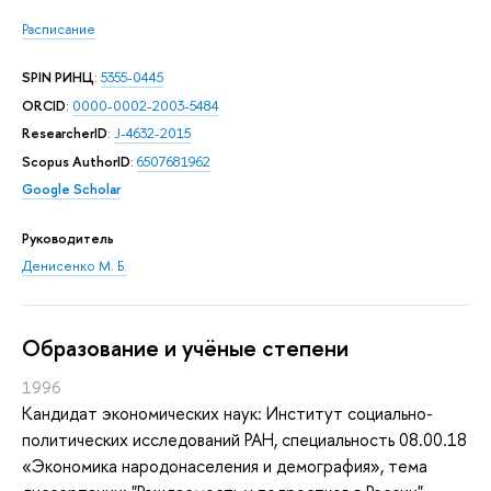
Расписание
SPIN РИНЦ
:
5355-0445
ORCID
:
0000-0002-2003-5484
ResearcherID
:
J-4632-2015
Scopus AuthorID
:
6507681962
Google Scholar
Руководитель
Денисенко М. Б.
Oбразование и учёные степени
1996
Кандидат экономических наук: Институт социально-
политических исследований РАН, специальность 08.00.18
«Экономика народонаселения и демография», тема